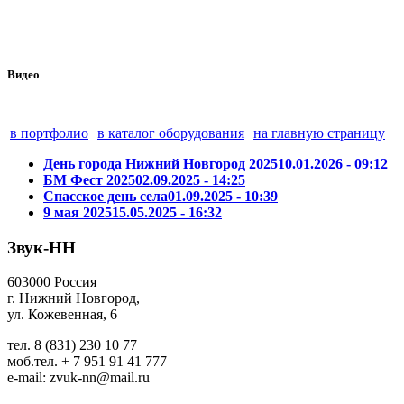
Видео
в портфолио
в каталог оборудования
на главную страницу
День города Нижний Новгород 2025
10.01.2026 - 09:12
БМ Фест 2025
02.09.2025 - 14:25
Спасское день села
01.09.2025 - 10:39
9 мая 2025
15.05.2025 - 16:32
Звук-НН
603000 Россия
г. Нижний Новгород,
ул. Кожевенная, 6
тел. 8 (831) 230 10 77
моб.тел. + 7 951 91 41 777
e-mail: zvuk-nn@mail.ru