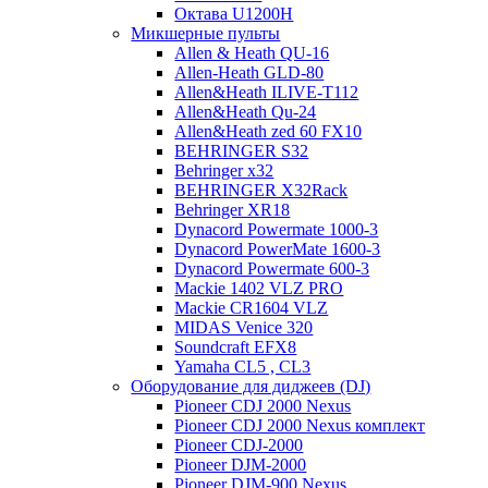
Октава U1200H
Микшерные пульты
Allen & Heath QU-16
Allen-Heath GLD-80
Allen&Heath ILIVE-T112
Allen&Heath Qu-24
Allen&Heath zed 60 FX10
BEHRINGER S32
Behringer x32
BEHRINGER X32Rack
Behringer XR18
Dynacord Powermate 1000-3
Dynacord PowerMate 1600-3
Dynacord Powermate 600-3
Mackie 1402 VLZ PRO
Mackie CR1604 VLZ
MIDAS Venice 320
Soundcraft EFX8
Yamaha CL5 , CL3
Оборудование для диджеев (DJ)
Pioneer CDJ 2000 Nexus
Pioneer CDJ 2000 Nexus комплект
Pioneer CDJ-2000
Pioneer DJM-2000
Pioneer DJM-900 Nexus