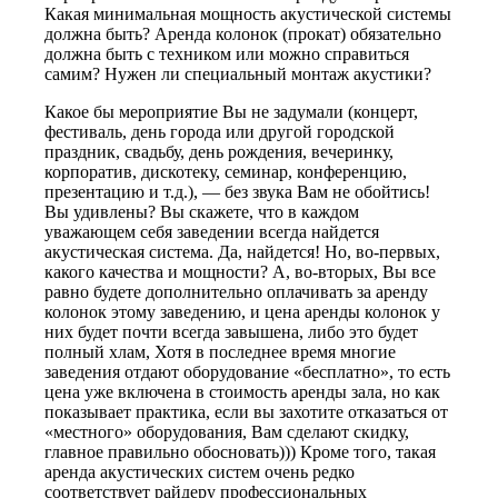
Какая минимальная мощность акустической системы
должна быть? Аренда колонок (прокат) обязательно
должна быть с техником или можно справиться
самим? Нужен ли специальный монтаж акустики?
Какое бы мероприятие Вы не задумали (концерт,
фестиваль, день города или другой городской
праздник, свадьбу, день рождения, вечеринку,
корпоратив, дискотеку, семинар, конференцию,
презентацию и т.д.), — без звука Вам не обойтись!
Вы удивлены? Вы скажете, что в каждом
уважающем себя заведении всегда найдется
акустическая система. Да, найдется! Но, во-первых,
какого качества и мощности? А, во-вторых, Вы все
равно будете дополнительно оплачивать за аренду
колонок этому заведению, и цена аренды колонок у
них будет почти всегда завышена, либо это будет
полный хлам, Хотя в последнее время многие
заведения отдают оборудование «бесплатно», то есть
цена уже включена в стоимость аренды зала, но как
показывает практика, если вы захотите отказаться от
«местного» оборудования, Вам сделают скидку,
главное правильно обосновать))) Кроме того, такая
аренда акустических систем очень редко
соответствует райдеру профессиональных