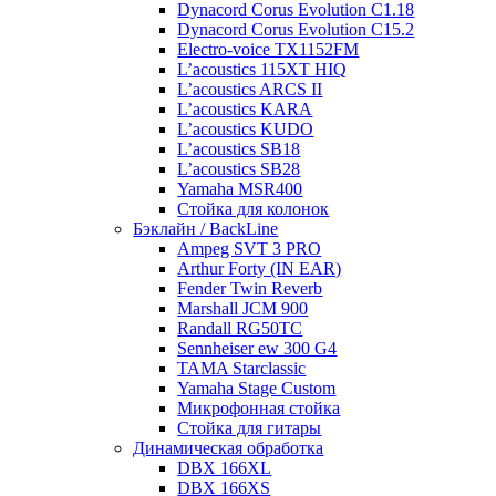
Dynacord Corus Evolution C1.18
Dynacord Corus Evolution C15.2
Electro-voice TX1152FM
L’acoustics 115XT HIQ
L’acoustics ARCS II
L’acoustics KARA
L’acoustics KUDO
L’acoustics SB18
L’acoustics SB28
Yamaha MSR400
Стойка для колонок
Бэклайн / BackLine
Ampeg SVT 3 PRO
Arthur Forty (IN EAR)
Fender Twin Reverb
Marshall JCM 900
Randall RG50TC
Sennheiser ew 300 G4
TAMA Starclassic
Yamaha Stage Custom
Микрофонная стойка
Стойка для гитары
Динамическая обработка
DBX 166XL
DBX 166XS