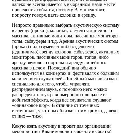
далеко не всегда имеется в выбранном Вами месте
проведения события, поэтому Вам предстоит,
попросту говоря, взять колонки в аренду.
Непросто правильно выбрать акустическую систему
в аренду (прокат): колонки, элементы линейного
массива, активные мониторы, пассивные мониторы,
топы, сабвуферы и т.д. Аренда акустических систем
(прокат) подразумевает либо отдельную
(единичную) аренду колонок, сабвуферов, активных
мониторов, пассивных мониторов, топов, либо
аренду звукового портала и аренду линейного
массива в целом. Последний вид обычно
используется на концертах и фестивалях с большим
количеством слушателей. Линейный массив создан
специально для того, чтобы управлять
распределением звука, с помощью него можно
распределить звук равномерно по площадке и
добиться эффекта, когда все слушатели слушают
«одинаковое шоу». В отличие от точечных
источников, у которых близко к ним громко, далеко
от них — тихо.
Какую взять акустику в прокат для организации
мероприятия? Какие колонки в аренду выбрать?