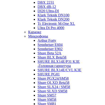
DBX 2231
DBX dB-12
DI20 Ultra-DI
Klark Teknik DN100
Klark Teknik DN200
Tc Electronic M-One XL
Ultra Di Pro 4000
Караоке
Микрофоны
Arthur Forty
Sennheiser E604
Sennheiser E902
Shure Beta 52A
Shure BLX Beta58
SHURE BLX14E/P31 K3E
-Головная гарнитура
SHURE BLX14E/СVL K3E
SHURE PG81
Shure PGX24/SM58
Shure QLXD Beta58
Shure SLX24 / SM58
Shure SLXD SM58
Shure SM57
Shure SM58
Shure SM81