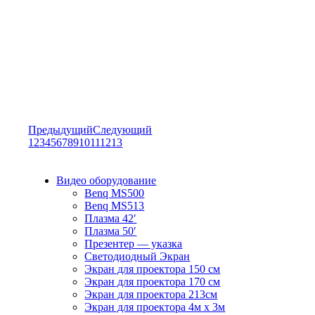
Предыдущий
Следующий
1
2
3
4
5
6
7
8
9
10
11
12
13
Видео оборудование
Benq MS500
Benq MS513
Плазма 42′
Плазма 50′
Презентер — указка
Светодиодный Экран
Экран для проектора 150 см
Экран для проектора 170 см
Экран для проектора 213см
Экран для проектора 4м х 3м