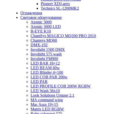
Pioneer XDJ-aero
Technics SL-1200MK2
Ограждения
Световое оборудование
Atomic 3000
Atomic 3000 LED
B-EYE K10
ChamSys MAGICQ MQ200 PRO 2010
Chamsys MQ60
DMX-192
Involight 1500 DMX
Involight 575 wash
Involight FM900
LED BAR 18×12
LED BEAM 60w
LED Blinder 4×100
LED COB PAR 200w
LED PAR
LED PROFILE COB 200W RGBW
LED Wash 36х10
Look Solutions Unique 2.1
MA command wing
Mac Aura 19×15
Matrix LED RGBW
Robe colorspot 575