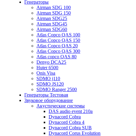
Генераторы
Airman SDG 100
Airman SDG 150
Airman SDG25
Airman SDG45
Airman SDG60
Atlas Copco QAS 100
Atlas Copco QAS 150
Atlas Copco QAS 20
Atlas Copco QAS 300
Atlas copco QAS 80
Denyo DCA25
Huter 6500
Onis Visa
SDMO j110
SDMO JS120
SDMO Ranger 2500
Генераторы Тестовая
Звуковое оборудование
Акустические системы
DAS audio event 210a
Dynacord Cobra
Dynacord Cobra 4
Dynacord Cobra SUB
Dynacord Corus Evolution