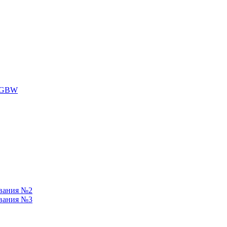
RGBW
ования №2
ования №3