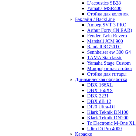
L’acoustics SB28
Yamaha MSR400
Стойка для колонок
Бэклайн / BackLine
Ampeg SVT 3 PRO
Arthur Forty (IN EAR)
Fender Twin Reverb
Marshall JCM 900
Randall RG50TC
Sennheiser ew 300 G4
TAMA Starclassic
Yamaha Stage Custom
Микрофонная стойка
Стойка для гитары
Динамическая обработка
DBX 166XL
DBX 166XS
DBX 2231
DBX dB-12
DI20 Ultra-DI
Klark Teknik DN100
Klark Teknik DN200
Tc Electronic M-One XL
Ultra Di Pro 4000
Караоке