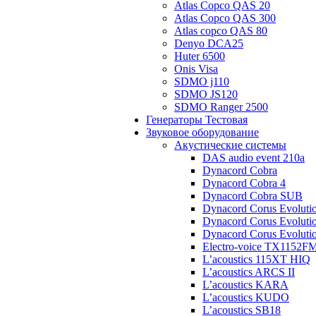
Atlas Copco QAS 20
Atlas Copco QAS 300
Atlas copco QAS 80
Denyo DCA25
Huter 6500
Onis Visa
SDMO j110
SDMO JS120
SDMO Ranger 2500
Генераторы Тестовая
Звуковое оборудование
Акустические системы
DAS audio event 210a
Dynacord Cobra
Dynacord Cobra 4
Dynacord Cobra SUB
Dynacord Corus Evoluti
Dynacord Corus Evoluti
Dynacord Corus Evoluti
Electro-voice TX1152F
L’acoustics 115XT HIQ
L’acoustics ARCS II
L’acoustics KARA
L’acoustics KUDO
L’acoustics SB18