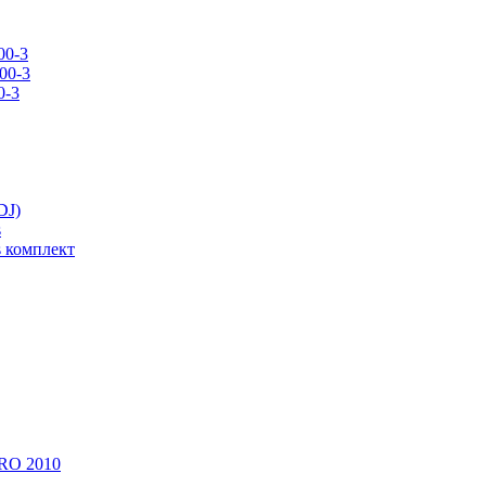
00-3
00-3
0-3
DJ)
s
s комплект
RO 2010