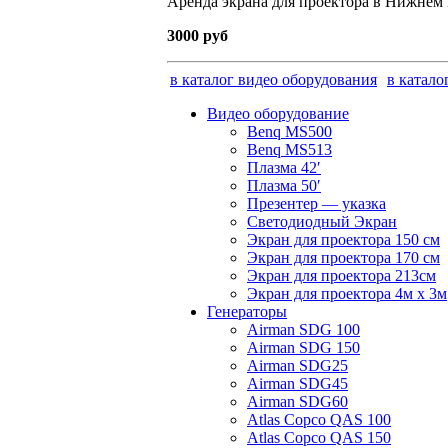
Аренда экрана для проектора в Нижнем
3000 руб
в каталог видео оборудования
в катало
Видео оборудование
Benq MS500
Benq MS513
Плазма 42′
Плазма 50′
Презентер — указка
Светодиодный Экран
Экран для проектора 150 см
Экран для проектора 170 см
Экран для проектора 213см
Экран для проектора 4м х 3м
Генераторы
Airman SDG 100
Airman SDG 150
Airman SDG25
Airman SDG45
Airman SDG60
Atlas Copco QAS 100
Atlas Copco QAS 150