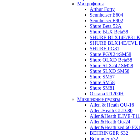
Микрофоны
Arthur Forty
Sennheiser E604
Sennheiser E902
Shure Beta 52A
Shure BLX Beta58
SHURE BLX14E/P31 K3
SHURE BLX14E/СVL 
SHURE PG81
Shure PGX24/SM58
Shure QLXD Beta58
Shure SLX24 / SM58
Shure SLXD SM58
Shure SM57
Shure SM58
Shure SM81
Октава U1200H
Микшерные пульты
Allen & Heath QU-16
Allen-Heath GLD-80
Allen&Heath ILIVE-T1
Allen&Heath Qu-24
Allen&Heath zed 60 FX
BEHRINGER S32
Behringer x32