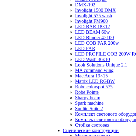
DMX-192
Involight 1500 DMX
Involight 575 wash
Involight FM900
LED BAR 18×12
LED BEAM 60w
LED Blinder 4×100
LED COB PAR 200w
LED PAR
LED PROFILE COB 200W 
LED Wash 36х10
Look Solutions Unique 2.1
MA command wing
Mac Aura 19×15
Matrix LED RGBW
Robe colorspot 575
Robe Pointe
Sharpy beam
Spark machine
Sunlite Suite 2
Комплект светового оборуд
Комплект светового оборуд
Стойка световая
Сценические конструкции
Механика сцены