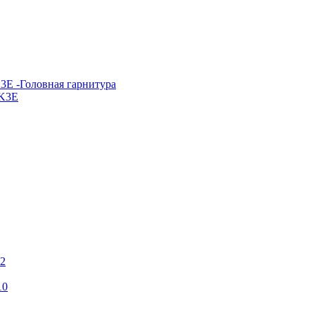
E -Головная гарнитура
K3E
12
10