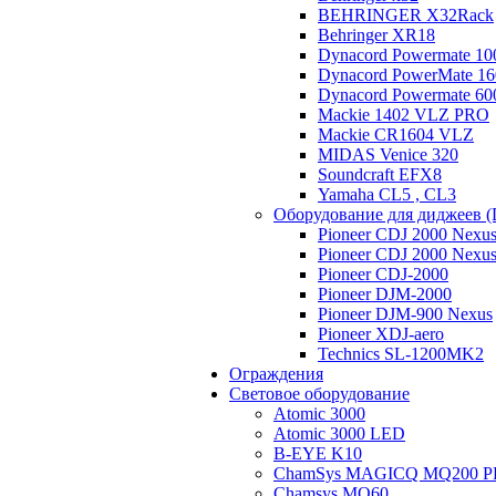
BEHRINGER X32Rack
Behringer XR18
Dynacord Powermate 10
Dynacord PowerMate 16
Dynacord Powermate 60
Mackie 1402 VLZ PRO
Mackie CR1604 VLZ
MIDAS Venice 320
Soundcraft EFX8
Yamaha CL5 , CL3
Оборудование для диджеев (
Pioneer CDJ 2000 Nexu
Pioneer CDJ 2000 Nexu
Pioneer CDJ-2000
Pioneer DJM-2000
Pioneer DJM-900 Nexus
Pioneer XDJ-aero
Technics SL-1200MK2
Ограждения
Световое оборудование
Atomic 3000
Atomic 3000 LED
B-EYE K10
ChamSys MAGICQ MQ200 P
Chamsys MQ60