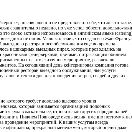
теринг», но совершенно не представляют себе, что же это такое.
зык сравнительно недавно, но уже успел обрести довольно-так
 это слово активно использовалось в английском языке (catering
выездного питания. Мало кто знает, что создал его Жан-Франсу
й выездного ресторанного обслуживания еще во времена
алось в шикарных выездных пирах, которые проводились на
и красочными фейерверками, цветами, потрясающим обилием
приглашенных на это сказочное мероприятие, развлекало
ыкантов. На сегодняшний день кейтеринговая компания готова
ноценный ресторан выездного обслуживания, чьи услуги
ду залов и теплоходов для проведения встреч, свадеб и других
ние которого требует довольно высокого уровня
человека, который занимается организацией подобных
ется куда взыскательнее, относительно других городов нашей
йтеринг в Нижнем Новгороде очень велик, именно поэтому к на
 на проведение мероприятий. К вашим услугам всегда
ые официанты, прекрасный менеджмент, который оценят даже