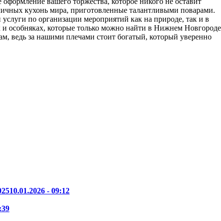
е оформление вашего торжества, которое никого не оставит
ичных кухонь мира, приготовленные талантливыми поварами.
 услуги по организации мероприятий как на природе, так и в
 и особняках, которые только можно найти в Нижнем Новгороде
м, ведь за нашими плечами стоит богатый, который уверенно
025
10.01.2026 - 09:12
:39