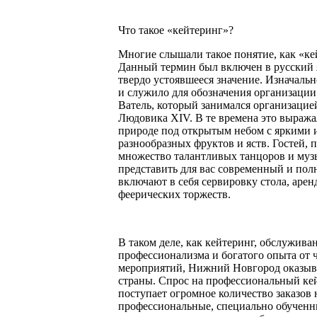
Что такое «кейтеринг»?
Многие слышали такое понятие, как «кей
Данный термин был включен в русский я
твердо устоявшееся значение. Изначально
и служило для обозначения организации 
Ватель, который занимался организацие
Людовика XIV. В те времена это выраж
природе под открытым небом с яркими 
разнообразных фруктов и яств. Гостей, 
множество талантливых танцоров и муз
представить для вас современный и пол
включают в себя сервировку стола, арен
феерических торжеств.
В таком деле, как кейтеринг, обслужива
профессионализма и богатого опыта от 
мероприятий, Нижний Новгород оказыва
страны. Спрос на профессиональный ке
поступает огромное количество заказов
профессиональные, специально обученн